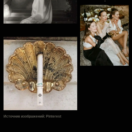
Источник изображений: Pinterest
Бренд женской одежды LOVE
REPUBLIC устроил большой
праздник по случаю своего юбилея.
15 лет истории бренда — это 15
лет любви, уверенности,
амбиций, гедонизма и женской
энергии.