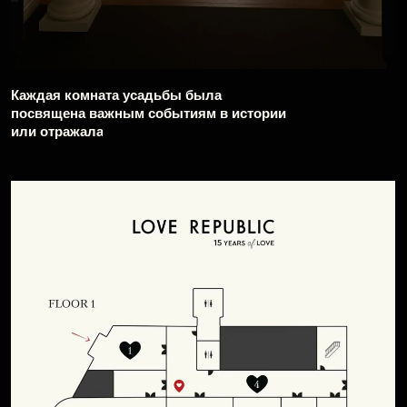
Для развлечения гостей в нижнем этаже
здания было устроено «подпольное
казино», а в саду разбит бар с зоной
отдыха — оба места стали точками
притяжения вечера.