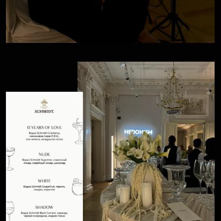
Весь сет-дизайн начался с французского
Важным оказалось все: форма сердца, цвет,
фактура и его история. Француженки когда-то
дарили английским солдатам сыры в форме
сердца, а первое упоминание о нёшателе было
в 1305 году!
Этот элемент хотелось выделить (более того,
нёшатель своей формой повторяет важный для
бренда символ) и отвести ему особенное место —
винтажные деревянные подсвечники стали
подставками для сыра.