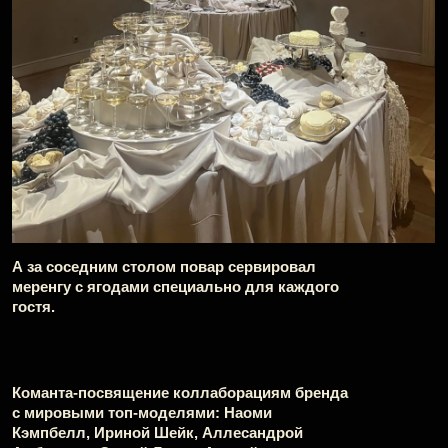
В подвале усадьбы расположилось «подпольное»
казино: брендированное сукно игрового стола,
брендированные фишки и "станция обналички" —
место, где по заданному «курсу» можно было
обменять выигранные фишки на подарки
от бренда: аксессуары, сумки и супер-приз — шубу.