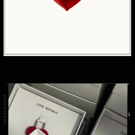
Лаконичный замочек в форме
сердца открывался
с комбинацией:
(в код мы зашили дату ивента).