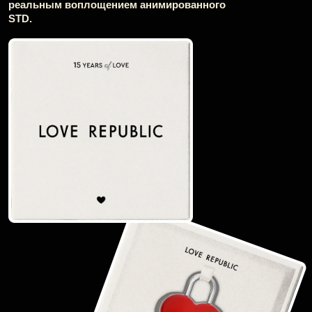
В этом помещении исторически проводились
балы, а на стенах сохранились тематические
барельефы и балкон для оркестра. Так,
пространство стало посвящено исходным кодам
бренда — амбициям, уверенности, женственности.