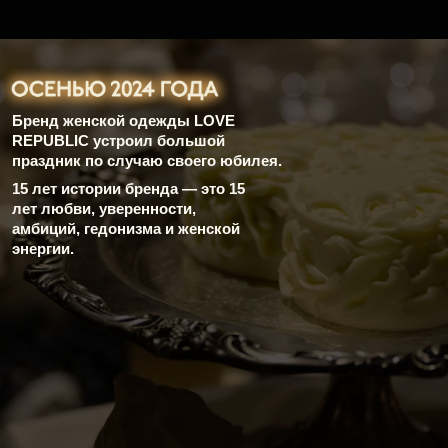
Количество гостей —
............
человек
Время монтажа —
........
часов
Команда —
........
человек
Отметить важную дату бренд решил
которая на вечер стала домом истории LOVE REPUBLIC.