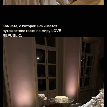
Центральным элементом зала
стал огромный бар,
задрапированный в кремовую
ткань, где подавали специальное
меню коктейлей.
Следующая комната усадьбы, в которой когда-то
находилась парадная столовая, была посвящена
гедонизму. Поэтому здесь в центре зала
разместили четырехметровый стол с роскошным
сет-дизайном: пирамидой из креманок с игристым,
фантазийными десертами, скульптурами, цветами.