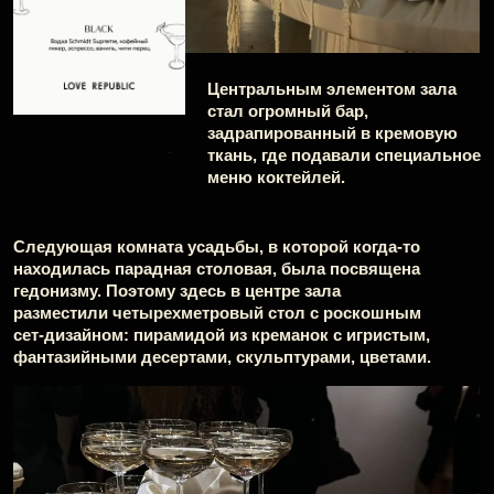
А за соседним столом повар сервировал
меренгу с ягодами специально для каждого
гостя.
Команта-посвящение коллаборациям бренда
с мировыми топ-моделями: Наоми
Кэмпбелл, Ириной Шейк, Аллесандрой
Амбросию, Сашей Лусс и Алесей
Кафельниковой.